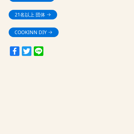
21名以上 団体
COOKINN DIY
Facebook
Twitter
Line