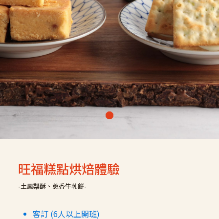
旺福糕點烘焙體驗
-土鳳梨酥、蔥香牛軋餅-
客訂 (6人以上開班)