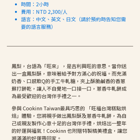
時間：2小時
費用：NTD 2,300/人
語言：中文、英文、日文（請於預約時告知您需
要的語言服務）
鳳梨，台語為「旺來」，是吉利興旺的意思。當你送
出一盒鳳梨酥，意味著給予對方滿心的祝福。而充滿
奶香、口感軟Q的手工牛軋糖，夾上酥脆鹹香的香蔥
蘇打餅乾，讓人不自覺地一口接一口，蔥香牛軋餅成
為最受歡迎的台灣伴手禮之一。
參與 Cookinn Taiwan最具巧思的 「旺福台灣糕點烘
焙」體驗，您將親手做出鳳梨酥及蔥香牛軋餅，為自
己或親友製作心意十足的台灣伴手禮，烘焙出一整年
的好運與福氣！Cookinn 也附贈特製精美禮盒，讓您
將滿滿的好運帶回家。