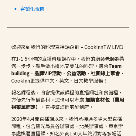
客製化報價
歡迎來到我們的料理直播課企劃 – CookInnTW LIVE!
在1-1.5小時的直播料理課程中，我們的廚藝老師將帶
您一步步、親手做出道地又美味的料理。適合
Team
building
、
品牌VIP活動
、
公益活動
、
社團線上聚會
，
CookInn更提供中文、英文、日文教學服務！
報名課程後，將會提供該課程的直播網址和食譜檔，
方便先行準備食材。您也可以考慮
加購食材包（費用
視菜單而定）
，直接幫您們宅配到府。
2020年4月開直播課以來，我們承接過多場大型直播
課程，包含觀光局曼谷辦事處、北美辦事處、東京辦
事處媒體直播課、知名外商150人年終派對等多場活