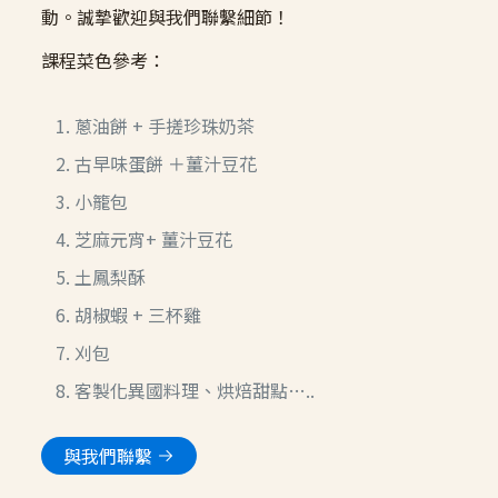
動。誠摯歡迎與我們聯繫細節！
課程菜色參考：
蔥油餅
+
手搓珍珠奶茶
古早味蛋餅 ＋薑汁豆花
小籠包
芝麻元宵+ 薑汁豆花
土鳳梨酥
胡椒蝦
+
三杯雞
刈包
客製化異國料理、烘焙甜點…..
與我們聯繫