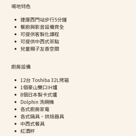
場地特色
捷運西門站步行5分鐘
餐廚與影音設備齊全
可提供客製化課程
可提供中西式茶點
兒童親子友善空間
廚房設備
12台 Toshiba 32L烤箱
1個豪山雙口IH爐
8個日本製卡式爐
Dolphin 洗碗機
各式廚房家電
各式鍋具、烘焙器具
中西式餐具
紅酒杯