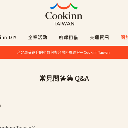
inn DIY
企業活動
廚房租借
交通資訊
關
台北最受歡迎的小籠包與台灣料理課程ーCookinn Taiwan
常見問答集 Q&A
n
ookinn Taiwan？